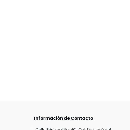
Información de Contacto
Calle Principal No. 401, Col. San José del