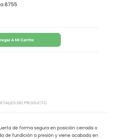
za 8755
regar A Mi Carrito
DETALLES DEL PRODUCTO
uerta de forma segura en posición cerrada o 
ida de fundición a presión y viene acabada en 