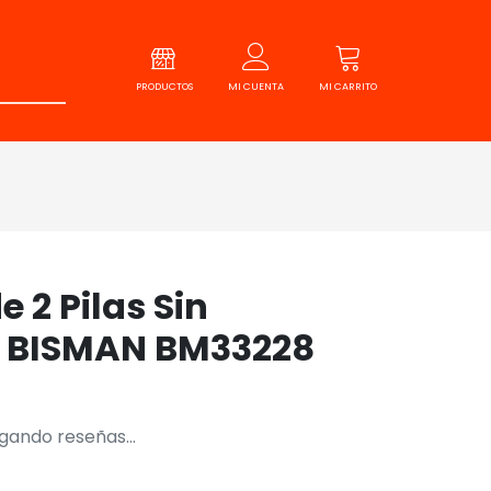
PRODUCTOS
MI CUENTA
MI CARRITO
 2 Pilas Sin
" BISMAN BM33228
gando reseñas...