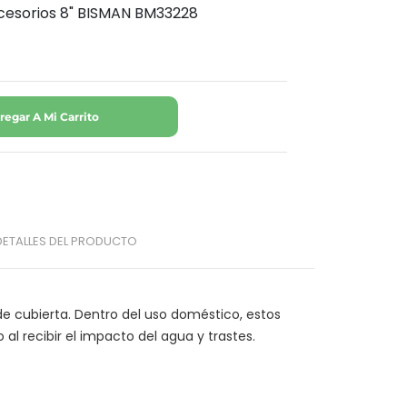
Accesorios 8" BISMAN BM33228
regar A Mi Carrito
DETALLES DEL PRODUCTO
de cubierta. Dentro del uso doméstico, estos 
l recibir el impacto del agua y trastes. 