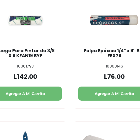
uego Para Pintar de 3/8
Felpa Epóxica 1/4" x 9'' 
X 9 KFAN19 BYP
FEX79
10061793
10060146
L142.00
L76.00
Agregar A Mi Carrito
Agregar A Mi Carrito