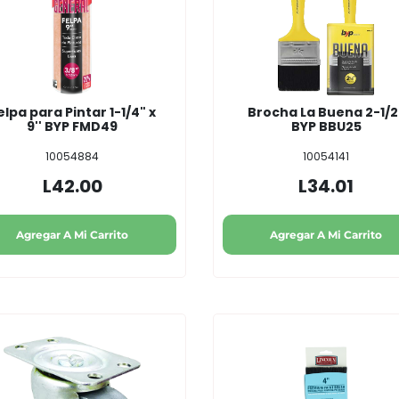
elpa para Pintar 1-1/4" x
Brocha La Buena 2-1/2'
9'' BYP FMD49
BYP BBU25
10054884
10054141
L42.00
L34.01
Agregar A Mi Carrito
Agregar A Mi Carrito