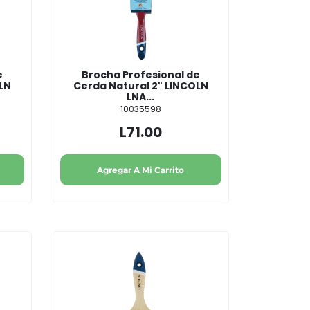
e
Brocha Profesional de
OLN
Cerda Natural 2" LINCOLN
LNA...
10035598
L71.00
Agregar A Mi Carrito