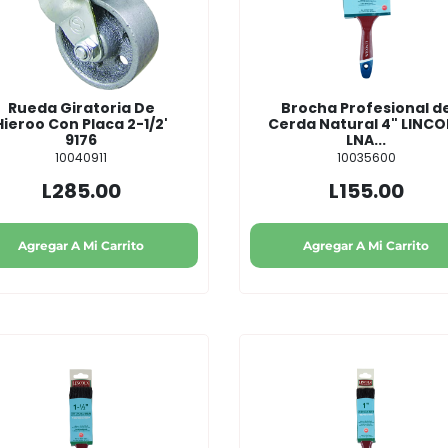
Rueda Giratoria De
Brocha Profesional d
Hieroo Con Placa 2-1/2'
Cerda Natural 4" LINC
9176
LNA...
10040911
10035600
L285.00
L155.00
Agregar A Mi Carrito
Agregar A Mi Carrito