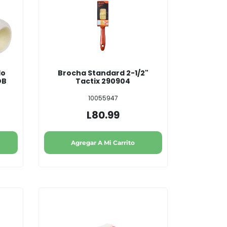
do
Brocha Standard 2-1/2"
DB
Tactix 290904
10055947
L80.99
Agregar A Mi Carrito