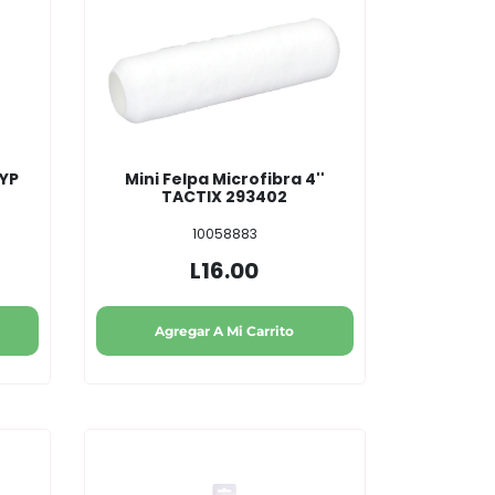
BYP
Mini Felpa Microfibra 4''
TACTIX 293402
10058883
L16.00
Agregar A Mi Carrito