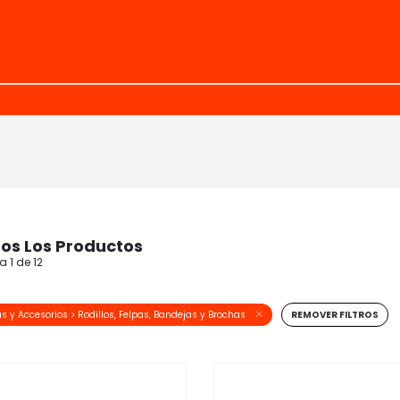
os Los Productos
 1 de 12
as y Accesorios > Rodillos, Felpas, Bandejas y Brochas
REMOVER FILTROS