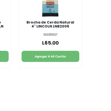
e
Brocha de Cerda Natural
LN
4" LINCOLN LNB2006
10035537
L65.00
Agregar A Mi Carrito