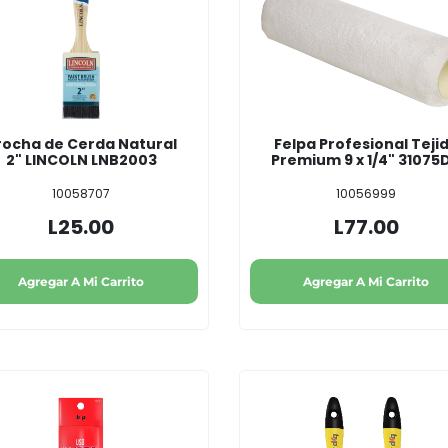
rocha de Cerda Natural
Felpa Profesional Teji
2" LINCOLN LNB2003
Premium 9 x 1/4" 31075
10058707
10056999
L25.00
L77.00
Agregar A Mi Carrito
Agregar A Mi Carrito