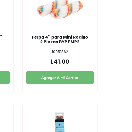
'
Felpa 4'' para Mini Rodillo
2 Piezas BYP FMP2
10051862
L41.00
Agregar A Mi Carrito