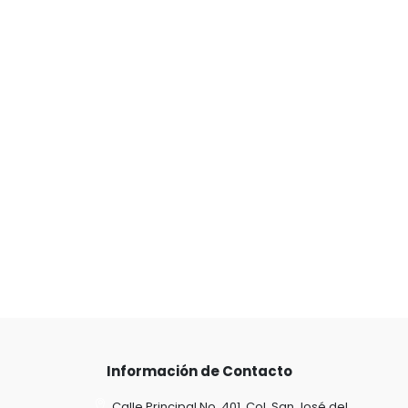
Información de Contacto
Calle Principal No. 401, Col. San José del