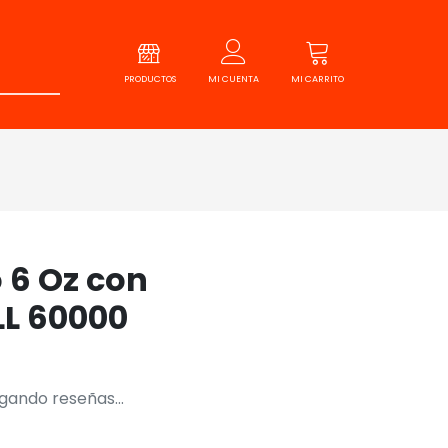
PRODUCTOS
MI CUENTA
MI CARRITO
o 6 Oz con
L 60000
gando reseñas...