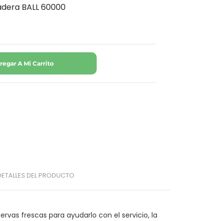
padera BALL 60000
regar A Mi Carrito
DETALLES DEL PRODUCTO
rvas frescas para ayudarlo con el servicio, la 