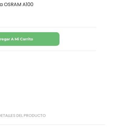
lla OSRAM A100
regar A Mi Carrito
DETALLES DEL PRODUCTO